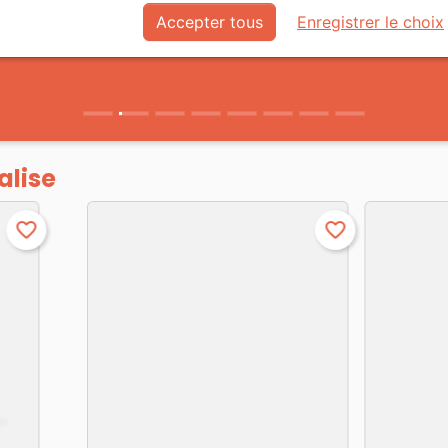
Accepter tous
Enregistrer le choix
alise
favorite_border