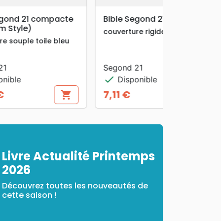
search
APERÇU RAPIDE
te
Bible Segond 21 compacte
Couverture rigide rose
guimauve
Segond 21
check
Disponible
13,74 €
ing_cart
shopping_cart
Prix
Livre Actualité Printemps
2026
Découvrez toutes les nouveautés de
cette saison !