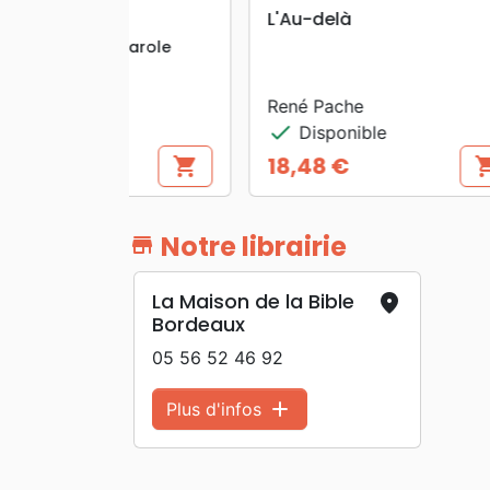
search
APERÇU RAPIDE
Marc
Élie
Se plonger dans la Parole
Ent
Com
Etienne Koning - Timothée
17 
Koning
Dan
check
check
Disponible
14,12 €
15
shopping_cart
Prix
Prix
Notre librairie
store
La Maison de la Bible
place
Bordeaux
05 56 52 46 92
add
Plus d'infos