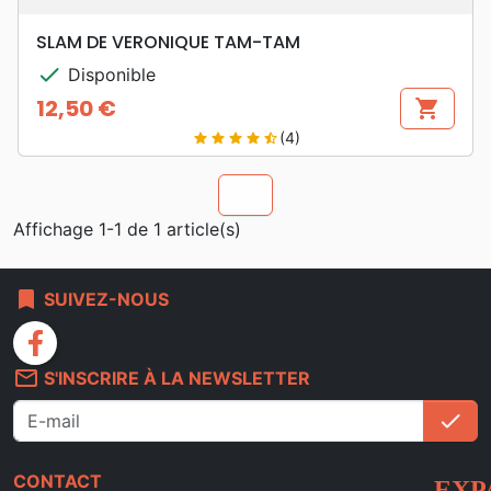
SLAM DE VERONIQUE TAM-TAM
check
Disponible
12,50 €
shopping_cart
Prix
(4)
star
star
star
star
star_half
chevron_u
Affichage 1-1 de 1 article(s)
bookmark
SUIVEZ-NOUS
facebook
mail_outline
S'INSCRIRE À LA NEWSLETTER
check
S'i
CONTACT