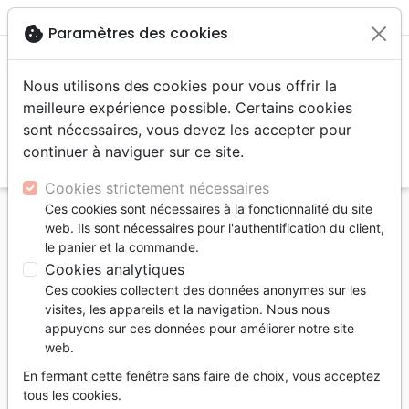
menu
shopping_cart
account_circle
cookie
Paramètres des cookies
Nous utilisons des cookies pour vous offrir la
meilleure expérience possible. Certains cookies
sont nécessaires, vous devez les accepter pour
continuer à naviguer sur ce site.
search
Reche
Cookies strictement nécessaires
Ces cookies sont nécessaires à la fonctionnalité du site
Accueil
Musique
Rap, Hip-hop
web. Ils sont nécessaires pour l'authentification du client,
le panier et la commande.
Rap, Hip-hop
Cookies analytiques
1
produits
Ces cookies collectent des données anonymes sur les
visites, les appareils et la navigation. Nous nous
appuyons sur ces données pour améliorer notre site
tune
Filtrer
web.
En fermant cette fenêtre sans faire de choix, vous acceptez
tous les cookies.