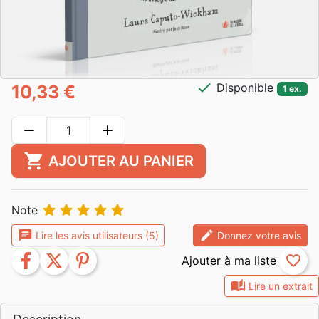
check
Disponible
10,33 €
1 ex.
remove
add
shopping_cart
AJOUTER AU PANIER





Note
chat
edit
Lire les avis utilisateurs (5)
Donnez votre avis
facebook
twitter
pinterest
favorite_border
auto_stories
Lire un extrait