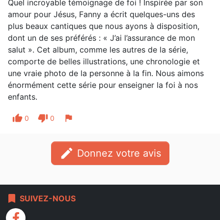
Quel incroyable témoignage de foi ! Inspirée par son
amour pour Jésus, Fanny a écrit quelques-uns des
plus beaux cantiques que nous ayons à disposition,
dont un de ses préférés : « J’ai l’assurance de mon
salut ». Cet album, comme les autres de la série,
comporte de belles illustrations, une chronologie et
une vraie photo de la personne à la fin. Nous aimons
énormément cette série pour enseigner la foi à nos
enfants.
thumb_up
thumb_down
flag
0
0
edit
Donnez votre avis
bookmark
SUIVEZ-NOUS
facebook