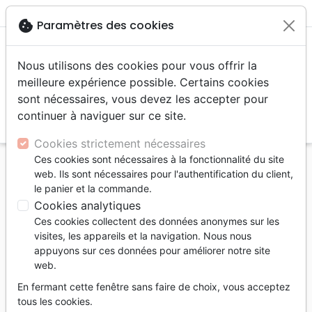
menu
shopping_cart
account_circle
cookie
Paramètres des cookies
Nous utilisons des cookies pour vous offrir la
meilleure expérience possible. Certains cookies
sont nécessaires, vous devez les accepter pour
continuer à naviguer sur ce site.
search
Reche
Cookies strictement nécessaires
Ces cookies sont nécessaires à la fonctionnalité du site
Accueil
Livres
Enfants
4 à 6 ans
Histoires
web. Ils sont nécessaires pour l'authentification du client,
Fanny Crosby - La jeune aveugle aux milliers de
le panier et la commande.
chants [coll. Tu peux faire de grandes choses pour
Cookies analytiques
Dieu]
Ces cookies collectent des données anonymes sur les
visites, les appareils et la navigation. Nous nous
Fanny Crosby
appuyons sur ces données pour améliorer notre site
web.
La jeune aveugle aux milliers de chants
[coll. Tu peux faire de grandes choses
En fermant cette fenêtre sans faire de choix, vous acceptez
pour Dieu]
tous les cookies.