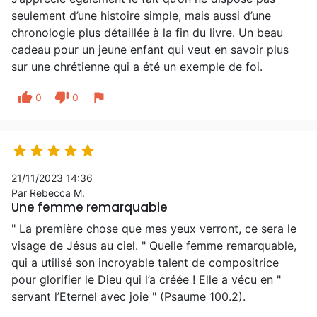
seulement d’une histoire simple, mais aussi d’une
chronologie plus détaillée à la fin du livre. Un beau
cadeau pour un jeune enfant qui veut en savoir plus
sur une chrétienne qui a été un exemple de foi.
thumb_up
thumb_down
flag
0
0





21/11/2023 14:36
Par Rebecca M.
Une femme remarquable
" La première chose que mes yeux verront, ce sera le
visage de Jésus au ciel. " Quelle femme remarquable,
qui a utilisé son incroyable talent de compositrice
pour glorifier le Dieu qui l’a créée ! Elle a vécu en "
servant l’Eternel avec joie " (Psaume 100.2).