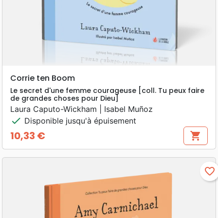
Corrie ten Boom
Le secret d'une femme courageuse [coll. Tu peux faire
de grandes choses pour Dieu]
Laura Caputo-Wickham | Isabel Muñoz
check
Disponible jusqu'à épuisement
10,33 €
shopping_cart
Prix
favorite_border