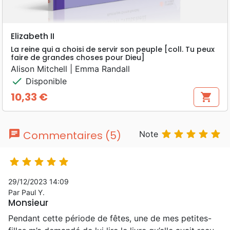
Elizabeth II
La reine qui a choisi de servir son peuple [coll. Tu peux
faire de grandes choses pour Dieu]
Alison Mitchell | Emma Randall
check
Disponible
10,33 €
shopping_cart
Prix
chat





Commentaires (5)
Note





29/12/2023 14:09
Par Paul Y.
Monsieur
Pendant cette période de fêtes, une de mes petites-