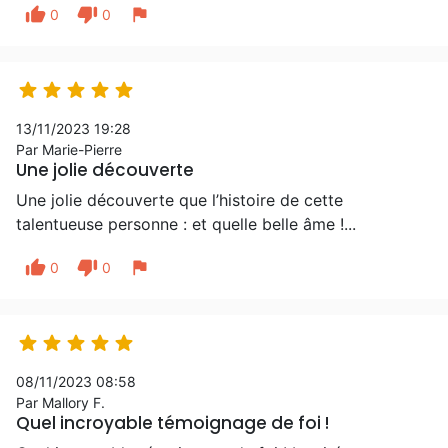
thumb_up
thumb_down
flag
0
0





13/11/2023 19:28
Par Marie-Pierre
Une jolie découverte
Une jolie découverte que l’histoire de cette
talentueuse personne : et quelle belle âme !...
thumb_up
thumb_down
flag
0
0





08/11/2023 08:58
Par Mallory F.
Quel incroyable témoignage de foi !