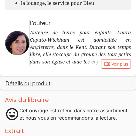
la louange, le service pour Dieu
L'auteur
Auteure de livres pour enfants, Laura
Caputo-Wickham est domiciliée en
Angleterre, dans le Kent. Durant son temps
libre, elle s'occupe du groupe des tout-petits
dans son église et aide les enfants de l’école
book_open
Voir plus
primaire de son quartier dans
l’apprentissage de la lecture.
Détails du produit
Avis du libraire
mood
Cet ouvrage est retenu dans notre assortiment
et nous vous en recommandons la lecture.
Extrait