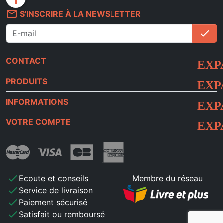
mail_outline
S'INSCRIRE À LA NEWSLETTER
check
S'i
CONTACT
PRODUITS
INFORMATIONS
VOTRE COMPTE
check
Ecoute et conseils
Membre du réseau
check
Service de livraison
check
Paiement sécurisé
check
Satisfait ou remboursé