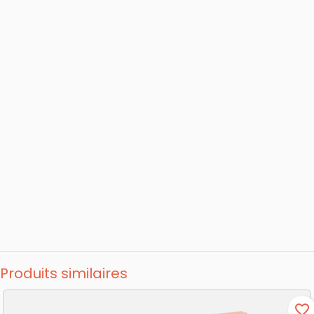
Produits similaires
favorite_border