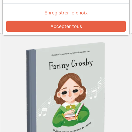
Auteur :
Laura Caputo-Wickham
| Illustrateur :
Jess Rose
Enregistrer le choix
Référence
MB3627
EAN
9782826036272
Accepter tous
La Maison de la Bible
Editeur