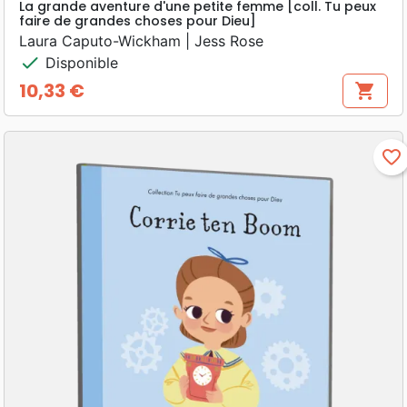
La grande aventure d'une petite femme [coll. Tu peux
faire de grandes choses pour Dieu]
Laura Caputo-Wickham | Jess Rose
check
Disponible
10,33 €
shopping_cart
Prix
favorite_border