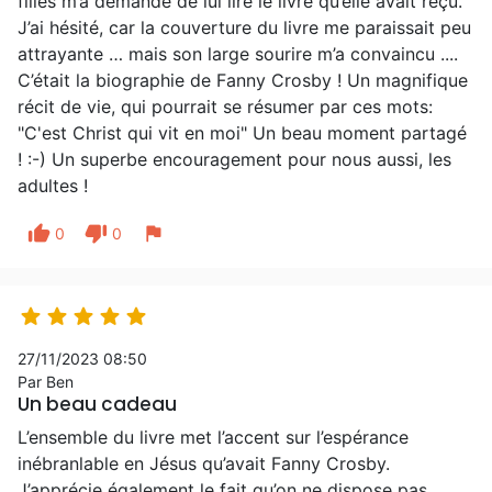
filles m’a demandé de lui lire le livre qu’elle avait reçu.
J’ai hésité, car la couverture du livre me paraissait peu
attrayante … mais son large sourire m’a convaincu ....
C’était la biographie de Fanny Crosby ! Un magnifique
récit de vie, qui pourrait se résumer par ces mots:
"C'est Christ qui vit en moi" Un beau moment partagé
! :-) Un superbe encouragement pour nous aussi, les
adultes !
thumb_up
thumb_down
flag
0
0





27/11/2023 08:50
Par Ben
Un beau cadeau
L’ensemble du livre met l’accent sur l’espérance
inébranlable en Jésus qu’avait Fanny Crosby.
J’apprécie également le fait qu’on ne dispose pas