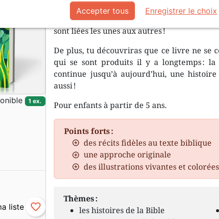
Accepter tous
Enregistrer le choix
Découvre les merveilleuses histoires de la B
sont liées les unes aux autres !
De plus, tu découvriras que ce livre ne se
qui se sont produits il y a longtemps : la
continue jusqu’à aujourd’hui, une histoire 
aussi !
onible
1 ex.
Pour enfants à partir de 5 ans.
Points forts :
des récits fidèles au texte biblique
une approche originale
des illustrations vivantes et colorée
Thèmes :
favorite_border
les histoires de la Bible