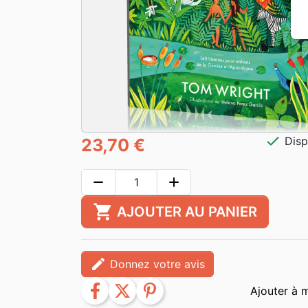
check
Disp
23,70 €
remove
add
shopping_cart
AJOUTER AU PANIER
edit
Donnez votre avis
facebook
twitter
pinterest