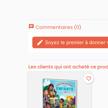
chat
Commentaires (0)
edit
Soyez le premier à donner v
Les clients qui ont acheté ce pro
favorite_border