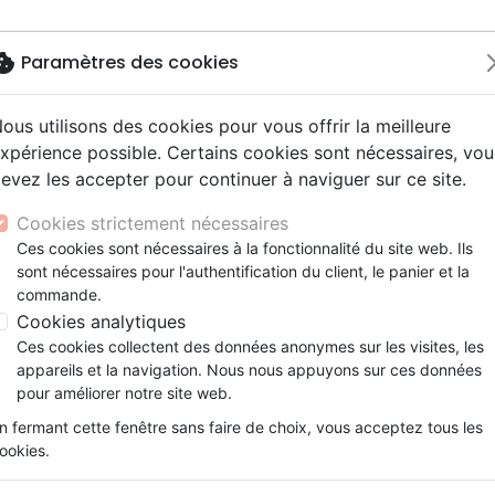
okie
Paramètres des cookies
ous utilisons des cookies pour vous offrir la meilleure
Nouveautés
Bibles
Livres
eBooks
Je
xpérience possible. Certains cookies sont nécessaires, vou
evez les accepter pour continuer à naviguer sur ce site.
eaux Testaments
ine
lité
 ans
lations
ns animés
s
Etude biblique
Bandes dessinées
Découverte de la foi
Adolescents, jeunes
Rap, Hip-hop
Films, fiction
Jeux
grande histoire - 140 histoires pour enfants de la Genèse 
ons
cation
e
2 ans
ry, Latino, Folk
gnement, conférences
elisation
Segond 21
Famille, couple
Méditations
Bibles jeunesse
Instrumental
Documentaires, reportage
Accessoires de Bible
Cookies strictement nécessaires
iles
e
esse
ro
iels
Segond
Souffrance, Relation d'aide
Souffrance, Relation d'aide
Louange, Adoration
Papeterie
Ma Bible raconte une grande 
Ces cookies sont nécessaires à la fonctionnalité du site web. Ils
k
elisation
ue
esse
sont nécessaires pour l'authentification du client, le panier et la
NEG
Santé
Psychologie
Hardrock, Métal
140 histoires pour enfants de la G
commande.
cations
ts
le, Couple
l, Soul
Darby
Ethique, société, politique
Apologétique
Pop, Rock
Cookies analytiques
Auteur :
Nicholas Thomas Wright
| Illust
ation
Événements actuels
Ces cookies collectent des données anonymes sur les visites, les
Référence
EXL0519
EAN
9782755005196
Edi
appareils et la navigation. Nous nous appuyons sur ces données
Description
Détails du produit
pour améliorer notre site web.
n fermant cette fenêtre sans faire de choix, vous acceptez tous les
ookies.
La grande histoire du projet de Dieu
pour toi