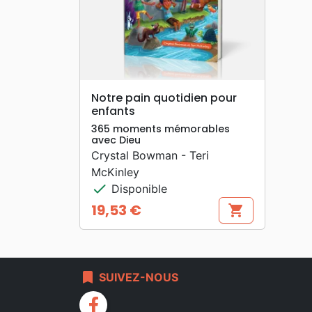
search
APERÇU RAPIDE
Notre pain quotidien pour
enfants
365 moments mémorables
avec Dieu
Crystal Bowman - Teri
McKinley
check
Disponible
19,53 €
shopping_cart
Prix
bookmark
SUIVEZ-NOUS
facebook