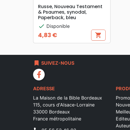
search
APERÇU RAPIDE
Russe, Nouveau Testament
& Psaumes, synodal,
Paperback, bleu
check
Disponible
4,83 €
shopping_cart
Prix
bookmark
SUIVEZ-NOUS
facebook
ADRESSE
PROD
La Maison de la Bible Bordeaux
Promo
115, cours d'Alsace-Lorraine
Nouve
33000 Bordeaux
Meille
France métropolitaine
Editeu
Auteu