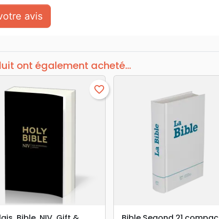
otre avis
duit ont également acheté...
favorite_border
search
search
APERÇU RAPIDE
APERÇU RAPIDE
ais, Bible, NIV, Gift &
Bible Segond 21 compac