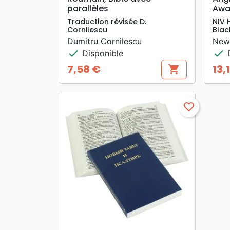
parallèles
Awar
Traduction révisée D.
NIV 
Cornilescu
Blac
Dumitru Cornilescu
New 
check
check
Disponible
D
7,58 €
13,
shopping_cart
Prix
Prix
favorite_border