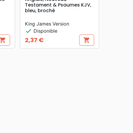
Testament & Psaumes KJV,
bleu, broché
King James Version
check
Disponible
2,37 €
hopping_cart
shopping_cart
Prix