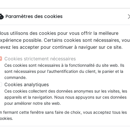
okie
Paramètres des cookies
ous utilisons des cookies pour vous offrir la meilleure
Nouveautés
Bibles
Livres
eBooks
Je
xpérience possible. Certains cookies sont nécessaires, vou
evez les accepter pour continuer à naviguer sur ce site.
eaux Testaments
ine
lité
 ans
lations
ns animés
s
Etude biblique
Bandes dessinées
Découverte de la foi
Adolescents, jeunes
Rap, Hip-hop
Films, fiction
Jeux
ilingue français/anglais, Bible, Segond 21/NLT - beige et bl
ons
cation
e
2 ans
ry, Latino, Folk
gnement, conférences
elisation
Segond 21
Famille, couple
Méditations
Bibles jeunesse
Instrumental
Documentaires, reportage
Accessoires de Bible
Cookies strictement nécessaires
iles
e
esse
ro
iels
Segond
Souffrance, Relation d'aide
Souffrance, Relation d'aide
Louange, Adoration
Papeterie
Bilingue français/anglais, Bi
Ces cookies sont nécessaires à la fonctionnalité du site web. Ils
k
elisation
ue
esse
sont nécessaires pour l'authentification du client, le panier et la
NEG
Santé
Psychologie
Hardrock, Métal
et bleue
commande.
cations
ts
le, Couple
l, Soul
Darby
Ethique, société, politique
Apologétique
Pop, Rock
couverture rigide
Cookies analytiques
ation
Événements actuels
Ces cookies collectent des données anonymes sur les visites, les
Version :
Segond 21
-
New Living Transla
appareils et la navigation. Nous nous appuyons sur ces données
Référence
SG71331
EAN
9782608713315
Edit
pour améliorer notre site web.
n fermant cette fenêtre sans faire de choix, vous acceptez tous les
Description
Détails du produit
ookies.