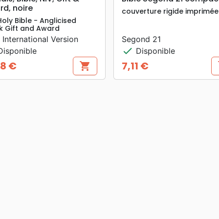
d, noire
couverture rigide imprimée
Holy Bible - Anglicised
k Gift and Award
International Version
Segond 21
check
isponible
Disponible
18 €
7,11 €
shopping_cart
s
Prix