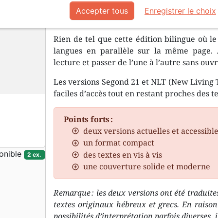
Vous souhaitez apprendre le franç
Accepter tous
Enregistrer le choix
Bible ?
Rien de tel que cette édition bilingue où le
langues en parallèle sur la même page. 
lecture et passer de l’une à l’autre sans ouvri
Les versions Segond 21 et NLT (New Living T
faciles d’accès tout en restant proches des t
Points forts :
deux versions actuelles et accessibl
un format compact
onible
des textes en vis à vis
2 ex.
une couverture solide et moderne
Remarque : les deux versions ont été traduit
textes originaux hébreux et grecs. En raison
possibilités d’interprétation parfois diverses, 