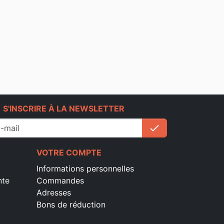
e
S'INSCRIRE À LA NEWSLETTER
check
S'inscrire
VOTRE COMPTE
Informations personnelles
nte
Commandes
Adresses
Bons de réduction