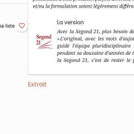
et/ou la formulation soient légèrement différe
La version
favorite_border
Avec la Segond 21, plus besoin de
« L’original, avec les mots d’aujo
guidé l’équipe pluridisciplinair
pendant sa douzaine d’années de trav
la Segond 21, c’est de rester le 
biblique dans les langues original
l’Ancien Testament, et le grec p
d’aujourd’hu i» : le deuxième objec
Extrait
langage courant, compréhensible p
traduction à découvrir, pour r
introduction à chaque livre bibl
compréhension « minimale », 
géographiques et des repères dans
rapidement les livres bibliques