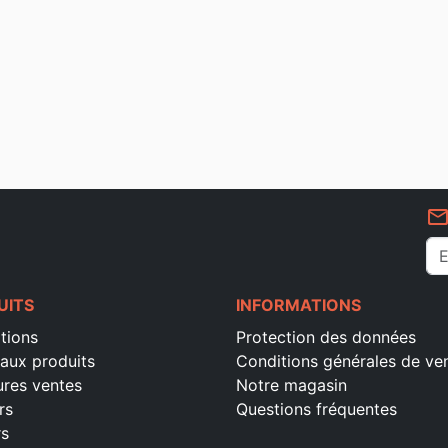
mail_outlin
UITS
INFORMATIONS
tions
Protection des données
aux produits
Conditions générales de ve
ures ventes
Notre magasin
rs
Questions fréquentes
rs