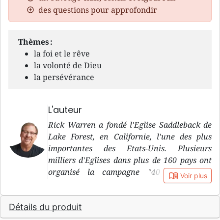
des questions pour approfondir
Thèmes :
la foi et le rêve
la volonté de Dieu
la persévérance
L'auteur
Rick Warren a fondé l'Eglise Saddleback de
Lake Forest, en Californie, l'une des plus
importantes des Etats-Unis. Plusieurs
milliers d'Eglises dans plus de 160 pays ont
organisé la campagne "40 jours pour
book_open
Voir plus
découvrir l'essentiel". Il a formé environ 350
000 pasteurs et responsables à travers le
Détails du produit
monde.