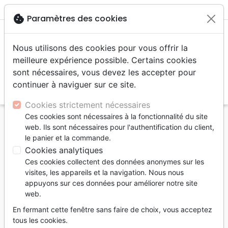
menu
shopping_cart
account_circle
cookie
Paramètres des cookies
Nous utilisons des cookies pour vous offrir la
meilleure expérience possible. Certains cookies
sont nécessaires, vous devez les accepter pour
continuer à naviguer sur ce site.
search
Reche
Cookies strictement nécessaires
Ces cookies sont nécessaires à la fonctionnalité du site
Accueil
Livres
Edification
Croissance spirituelle
web. Ils sont nécessaires pour l'authentification du client,
Créés pour rêver - Découvrir et réaliser le rêve de
le panier et la commande.
Dieu pour notre vie
Cookies analytiques
Ces cookies collectent des données anonymes sur les
Créés pour rêver
visites, les appareils et la navigation. Nous nous
Découvrir et réaliser le rêve de Dieu pour
appuyons sur ces données pour améliorer notre site
web.
notre vie
En fermant cette fenêtre sans faire de choix, vous acceptez
Auteur :
Rick Warren
tous les cookies.