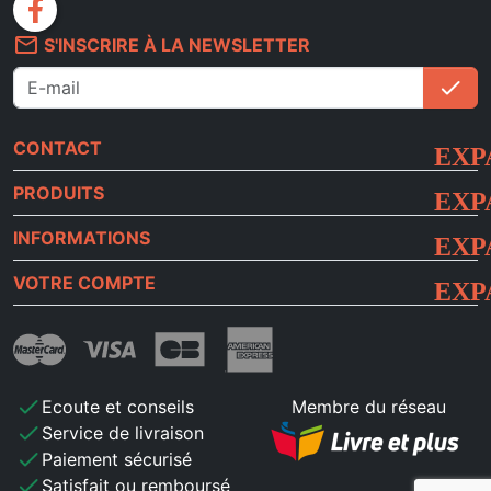
facebook
mail_outline
S'INSCRIRE À LA NEWSLETTER
check
S'i
CONTACT
PRODUITS
INFORMATIONS
VOTRE COMPTE
check
Ecoute et conseils
Membre du réseau
check
Service de livraison
check
Paiement sécurisé
check
Satisfait ou remboursé