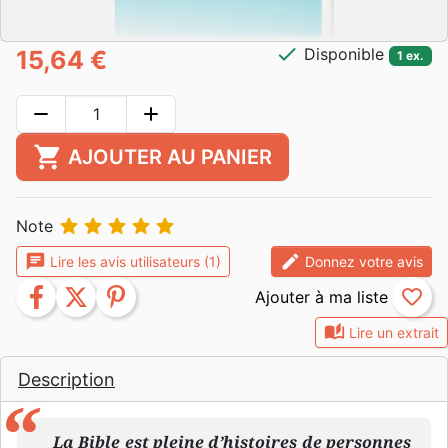
check
Disponible
15,64 €
1 ex.
remove
add
shopping_cart
AJOUTER AU PANIER





Note
chat
edit
Lire les avis utilisateurs (1)
Donnez votre avis
facebook
twitter
pinterest
favorite_border
auto_stories
Lire un extrait
Description
La Bible est pleine d’histoires de personnes