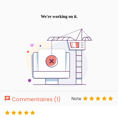
chat





Commentaires (1)
Note




