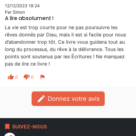
12/12/2023 18:24
Par Simon
A lire absolument !
La vie est trop courte pour ne pas poursuivre les
rêves donnés par Dieu, mais il est si facile pour nous
d’abandonner trop tôt. Ce livre vous guidera tout au
long du processus, du rêve à la délivrance. Tous les
points sont soutenus par les Écritures ! Ne manquez
pas de lire ce livre !
thumb_up
thumb_down
flag
0
0
edit
Donnez votre avis
bookmark
SUIVEZ-NOUS