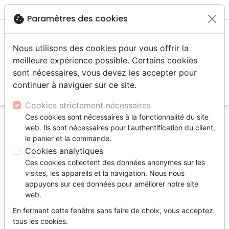
menu
shopping_cart
account_circle
cookie
Paramètres des cookies
Nous utilisons des cookies pour vous offrir la
meilleure expérience possible. Certains cookies
sont nécessaires, vous devez les accepter pour
continuer à naviguer sur ce site.
search
Reche
Cookies strictement nécessaires
Ces cookies sont nécessaires à la fonctionnalité du site
Accueil
Livres
Edification
Croissance spirituelle
web. Ils sont nécessaires pour l'authentification du client,
Comment puis-je vivre par la foi ? - [Questions
le panier et la commande.
cruciales]
Cookies analytiques
Ces cookies collectent des données anonymes sur les
Comment puis-je vivre par la foi ?
visites, les appareils et la navigation. Nous nous
[Questions cruciales]
appuyons sur ces données pour améliorer notre site
web.
Auteur :
Robert C. Sproul
En fermant cette fenêtre sans faire de choix, vous acceptez
Référence
PC9565
EAN
9782924895658
tous les cookies.
La Rochelle