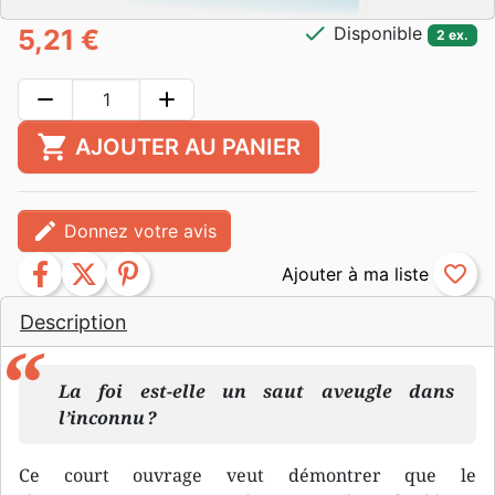
check
Disponible
5,21 €
2 ex.
remove
add
shopping_cart
AJOUTER AU PANIER
edit
Donnez votre avis
facebook
twitter
pinterest
favorite_border
Description
La foi est-elle un saut aveugle dans
l’inconnu ?
Ce court ouvrage veut démontrer que le