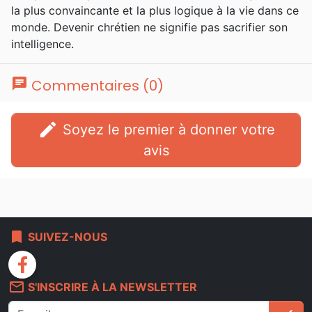
la plus convaincante et la plus logique à la vie dans ce
monde. Devenir chrétien ne signifie pas sacrifier son
intelligence.
chat
Commentaires (0)
edit
Soyez le premier à donner votre
avis
bookmark
SUIVEZ-NOUS
facebook
mail_outline
S'INSCRIRE À LA NEWSLETTER