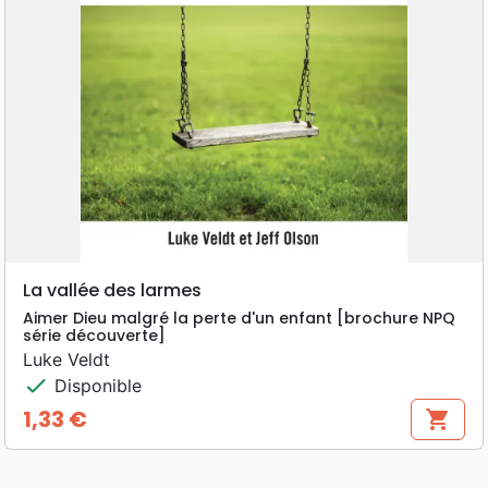
La vallée des larmes
Aimer Dieu malgré la perte d'un enfant [brochure NPQ
série découverte]
Luke Veldt
check
Disponible
1,33 €
shopping_cart
Prix