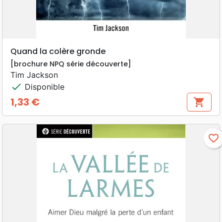
Quand la colère gronde
[brochure NPQ série découverte]
Tim Jackson
check
Disponible
1,33 €
shopping_cart
Prix
favorite_border