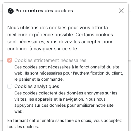
menu
shopping_cart
account_circle
cookie
Paramètres des cookies
Nous utilisons des cookies pour vous offrir la
meilleure expérience possible. Certains cookies
sont nécessaires, vous devez les accepter pour
continuer à naviguer sur ce site.
search
Reche
Cookies strictement nécessaires
Ces cookies sont nécessaires à la fonctionnalité du site
Accueil
Livres
Souffrance, Relation d'aide
web. Ils sont nécessaires pour l'authentification du client,
Epreuves
le panier et la commande.
Pourquoi ? Voir Dieu dans notre souffrance -
Cookies analytiques
[brochure NPQ série découverte]
Ces cookies collectent des données anonymes sur les
visites, les appareils et la navigation. Nous nous
Pourquoi ? Voir Dieu dans notre
appuyons sur ces données pour améliorer notre site
souffrance
web.
[brochure NPQ série découverte]
En fermant cette fenêtre sans faire de choix, vous acceptez
tous les cookies.
Auteur :
Bill Crowder