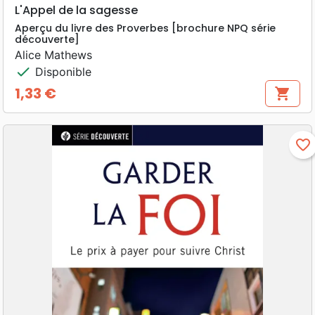
L'Appel de la sagesse
Aperçu du livre des Proverbes [brochure NPQ série
découverte]
Alice Mathews
check
Disponible
1,33 €
shopping_cart
Prix
favorite_border