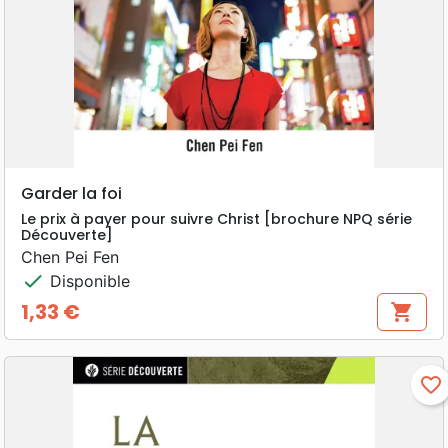
Garder la foi
Le prix à payer pour suivre Christ [brochure NPQ série
Découverte]
Chen Pei Fen
check
Disponible
1,33 €
shopping_cart
Prix
favorite_border