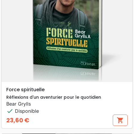
Force spirituelle
Réflexions d'un aventurier pour le quotidien
Bear Grylls
check
Disponible
23,60 €
shopping_cart
Prix