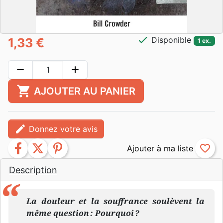
check
Disponible
1,33 €
1 ex.
remove
add
shopping_cart
AJOUTER AU PANIER
edit
Donnez votre avis
facebook
twitter
pinterest
favorite_border
Description
La douleur et la souffrance soulèvent la
même question : Pourquoi ?