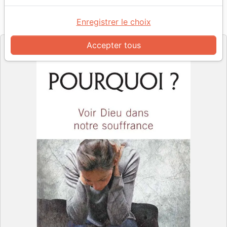
Référence
RBC2951
EAN
9781928129516
Enregistrer le choix
Radio Bible Class
Editeur
Accepter tous