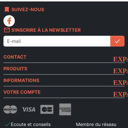
bookmark
SUIVEZ-NOUS
facebook
mail_outline
S'INSCRIRE À LA NEWSLETTER
check
S'i
CONTACT
PRODUITS
INFORMATIONS
VOTRE COMPTE
check
Ecoute et conseils
Membre du réseau