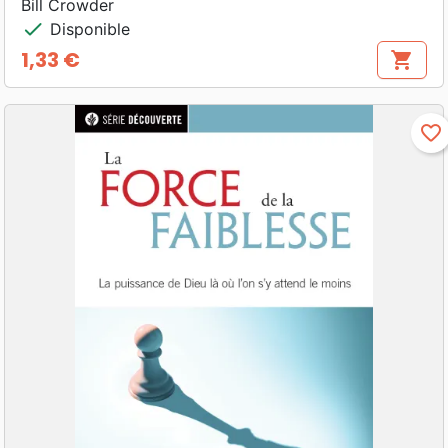
Bill Crowder
check
Disponible
1,33 €
shopping_cart
Prix
favorite_border