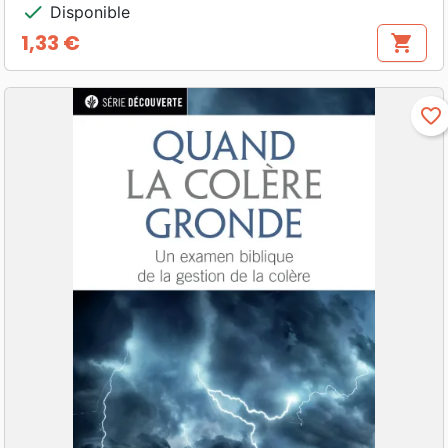
check
Disponible
1,33 €
shopping_cart
Prix
favorite_border