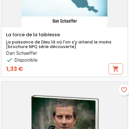
La force de la faiblesse
La puissance de Dieu là où l'on s'y attend le moins
[brochure NPQ série découverte]
Dan Schaeffer
check
Disponible
1,33 €
shopping_cart
Prix
favorite_border