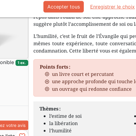
Quelles sont les marques d’un coeur radica
Accepter tous
Enregistrer le choix
C’est un changement profond qui modifie la 
repos dans l’oubli de soi. Une approche rad
suggère plutôt l’accomplissement de soi ou l
L’humilité, c’est le fruit de l’Évangile qui 
mêmes toute expérience, toute conversation
condamnation. Cette liberté vous est égale
onible
1 ex.
Points forts :
un livre court et percutant
une approche profonde qui touche l
un ouvrage qui redonne confiance
Thèmes :
l’estime de soi
la libération
z votre avis
l’humilité