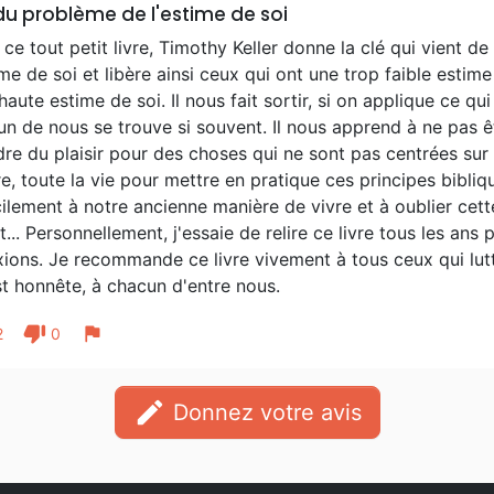
du problème de l'estime de soi
ce tout petit livre, Timothy Keller donne la clé qui vient d
ime de soi et libère ainsi ceux qui ont une trop faible estim
haute estime de soi. Il nous fait sortir, si on applique ce qui
n de nous se trouve si souvent. Il nous apprend à ne pas ê
re du plaisir pour des choses qui ne sont pas centrées sur n
e, toute la vie pour mettre en pratique ces principes bibliq
cilement à notre ancienne manière de vivre et à oublier cett
t... Personnellement, j'essaie de relire ce livre tous les ans
xions. Je recommande ce livre vivement à tous ceux qui lutte
t honnête, à chacun d'entre nous.
thumb_down
flag
2
0
edit
Donnez votre avis