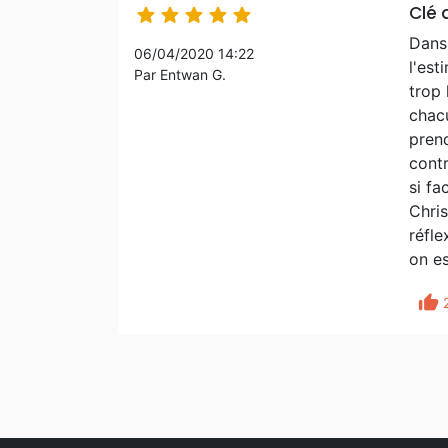
Clé 





Dans 
06/04/2020 14:22
l'est
Par Entwan G.
trop 
chacu
prend
contr
si fa
Chris
réfle
on es
thumb_up