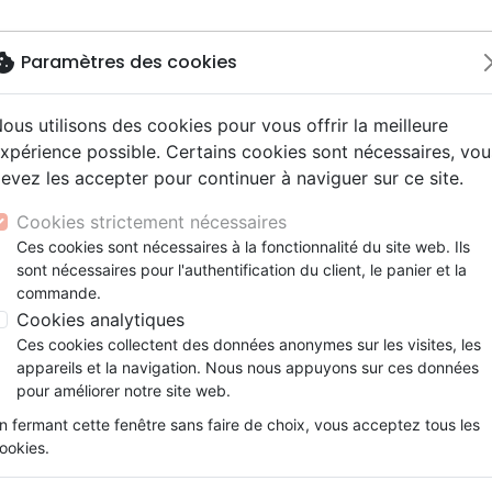
okie
Paramètres des cookies
ous utilisons des cookies pour vous offrir la meilleure
Nouveautés
Bibles
Livres
eBooks
Je
xpérience possible. Certains cookies sont nécessaires, vou
evez les accepter pour continuer à naviguer sur ce site.
eaux Testaments
ine
lité
 ans
lations
ns animés
s
Etude biblique
Bandes dessinées
Découverte de la foi
Adolescents, jeunes
Rap, Hip-hop
Films, fiction
Jeux
spirituelle
Liberté dans l'oubli de soi (La)
ons
cation
e
2 ans
ry, Latino, Folk
gnement, conférences
elisation
Segond 21
Famille, couple
Méditations
Bibles jeunesse
Instrumental
Documentaires, reportage
Accessoires de Bible
Cookies strictement nécessaires
iles
e
esse
ro
iels
Segond
Souffrance, Relation d'aide
Souffrance, Relation d'aide
Louange, Adoration
Papeterie
La liberté dans l'oubli de soi
Ces cookies sont nécessaires à la fonctionnalité du site web. Ils
k
elisation
ue
esse
sont nécessaires pour l'authentification du client, le panier et la
NEG
Santé
Psychologie
Hardrock, Métal
Auteur :
Timothy Keller
commande.
cations
ts
le, Couple
l, Soul
Darby
Ethique, société, politique
Apologétique
Pop, Rock
Cookies analytiques
Référence
CLE3120
EAN
9782358431200
Edi
ation
Événements actuels
Ces cookies collectent des données anonymes sur les visites, les
Description
Détails du produit
appareils et la navigation. Nous nous appuyons sur ces données
pour améliorer notre site web.
Un chrétien vraiment humble n’est
n fermant cette fenêtre sans faire de choix, vous acceptez tous les
estime de soi
ookies.