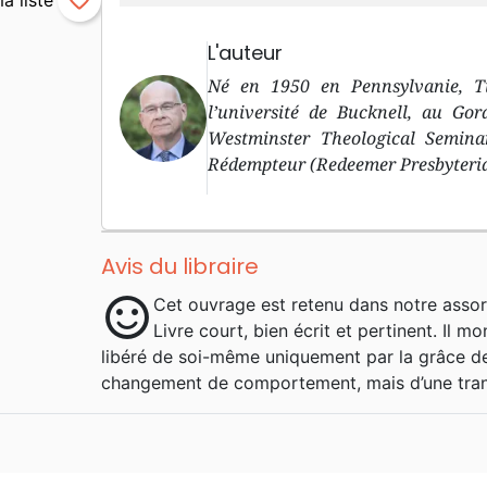
favorite_border
L'auteur
Né en 1950 en Pennsylvanie, Ti
l’université de Bucknell, au Go
Westminster Theological Seminar
Rédempteur (Redeemer Presbyteri
Avis du libraire
sentiment_satisfied
Cet ouvrage est retenu dans notre assor
Livre court, bien écrit et pertinent. Il m
libéré de soi-même uniquement par la grâce de D
changement de comportement, mais d’une trans