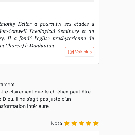
mothy Keller a poursuivi ses études à
rdon-Conwell Theological Seminary et au
y. Il a fondé l’église presbytérienne du
an Church) à Manhattan.
book_open
Voir plus
timent.
ontre clairement que le chrétien peut être
ieu. Il ne s’agit pas juste d’un
formation intérieure.





Note