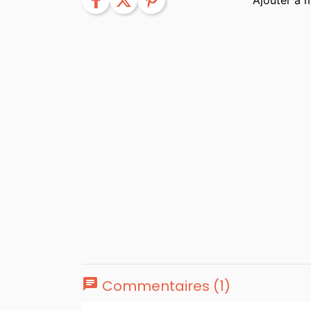
facebook
twitter
pinterest
chat
Commentaires (1)