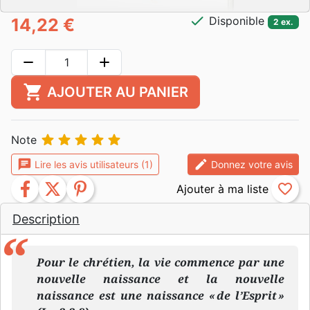
check
Disponible
14,22 €
2 ex.
remove
add
shopping_cart
AJOUTER AU PANIER





Note
chat
edit
Lire les avis utilisateurs (1)
Donnez votre avis
facebook
twitter
pinterest
favorite_border
Description
Pour le chrétien, la vie commence par une
nouvelle naissance et la nouvelle
naissance est une naissance « de l’Esprit »