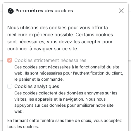
menu
shopping_cart
account_circle
cookie
Paramètres des cookies
Nous utilisons des cookies pour vous offrir la
meilleure expérience possible. Certains cookies
sont nécessaires, vous devez les accepter pour
continuer à naviguer sur ce site.
search
Reche
Cookies strictement nécessaires
Ces cookies sont nécessaires à la fonctionnalité du site
Accueil
Livres
Edification
Croissance spirituelle
web. Ils sont nécessaires pour l'authentification du client,
Du baptême à la plénitude - L'action du Saint-Esprit
le panier et la commande.
en notre temps
Cookies analytiques
Ces cookies collectent des données anonymes sur les
Du baptême à la plénitude
visites, les appareils et la navigation. Nous nous
L'action du Saint-Esprit en notre temps
appuyons sur ces données pour améliorer notre site
web.
Auteur :
John R. W. Stott
En fermant cette fenêtre sans faire de choix, vous acceptez
Référence
PC2286
EAN
9782890822863
tous les cookies.
Impact