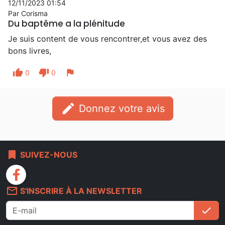
12/11/2023 01:54
Par Corisma
Du baptême a la plénitude
Je suis content de vous rencontrer,et vous avez des
bons livres,
thumb_up
thumb_down
flag
0
0
edit
Donnez votre avis
bookmark
SUIVEZ-NOUS
facebook
mail_outline
S'INSCRIRE À LA NEWSLETTER
check
S'i