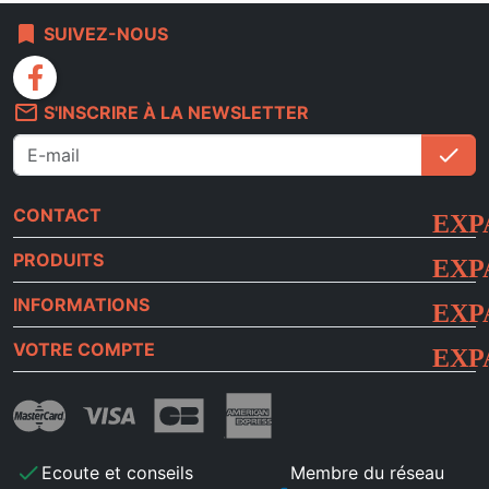
bookmark
SUIVEZ-NOUS
facebook
mail_outline
S'INSCRIRE À LA NEWSLETTER
check
S'i
CONTACT
PRODUITS
INFORMATIONS
VOTRE COMPTE
check
Ecoute et conseils
Membre du réseau