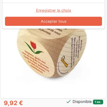
Enregistrer le choix
Accepter tous
check
Disponible
9,92 €
1 ex.