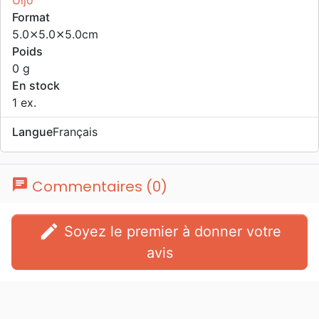
Uljö
Format
5.0⨯5.0⨯5.0cm
Poids
0 g
En stock
1 ex.
Langue
Français
chat
Commentaires (0)
edit
Soyez le premier à donner votre
avis