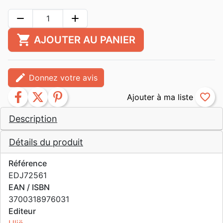
remove
add
shopping_cart
AJOUTER AU PANIER
edit
Donnez votre avis
facebook
twitter
pinterest
favorite_border
Description
Détails du produit
Référence
EDJ72561
EAN / ISBN
3700318976031
Editeur