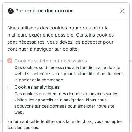
menu
shopping_cart
account_circle
cookie
Paramètres des cookies
Nous utilisons des cookies pour vous offrir la
meilleure expérience possible. Certains cookies
sont nécessaires, vous devez les accepter pour
continuer à naviguer sur ce site.
search
Reche
Cookies strictement nécessaires
Ces cookies sont nécessaires à la fonctionnalité du site
Accueil
Divers
Objets cadeaux
web. Ils sont nécessaires pour l'authentification du client,
Mini dé 6 prieres pour enfants - 5cm (soleil)
le panier et la commande.
Cookies analytiques
Mini dé 6 prieres pour enfants
Ces cookies collectent des données anonymes sur les
5cm (soleil)
visites, les appareils et la navigation. Nous nous
appuyons sur ces données pour améliorer notre site
Référence
EDJ72561
EAN
3700318976031
web.
Uljö
Editeur
En fermant cette fenêtre sans faire de choix, vous acceptez
tous les cookies.