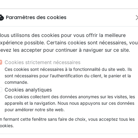
okie
Paramètres des cookies
ous utilisons des cookies pour vous offrir la meilleure
Nouveautés
Bibles
Livres
eBooks
Je
xpérience possible. Certains cookies sont nécessaires, vou
evez les accepter pour continuer à naviguer sur ce site.
eaux Testaments
ine
lité
 ans
lations
ns animés
s
Etude biblique
Bandes dessinées
Découverte de la foi
Adolescents, jeunes
Rap, Hip-hop
Films, fiction
Jeux
Jeunes
L’Évangile de Marc en BD - Bleu - Le texte intég
ons
cation
e
2 ans
ry, Latino, Folk
gnement, conférences
elisation
Segond 21
Famille, couple
Méditations
Bibles jeunesse
Instrumental
Documentaires, reportage
Accessoires de Bible
Cookies strictement nécessaires
iles
e
esse
ro
iels
Segond
Souffrance, Relation d'aide
Souffrance, Relation d'aide
Louange, Adoration
Papeterie
L’Évangile de Marc en BD - B
Ces cookies sont nécessaires à la fonctionnalité du site web. Ils
k
elisation
ue
esse
sont nécessaires pour l'authentification du client, le panier et la
NEG
Santé
Psychologie
Hardrock, Métal
Le texte intégral sous forme de ba
commande.
cations
ts
le, Couple
l, Soul
Darby
Ethique, société, politique
Apologétique
Pop, Rock
Cookies analytiques
Illustrateur :
Jaclyn Loewen
ation
Événements actuels
Ces cookies collectent des données anonymes sur les visites, les
Référence
FAR4677
EAN
9782863146774
E
appareils et la navigation. Nous nous appuyons sur ces données
Description
Détails du produit
pour améliorer notre site web.
n fermant cette fenêtre sans faire de choix, vous acceptez tous les
Et vous, qui dites-vous que je suis ?
ookies.
Cette question posée par Jésus traverse 