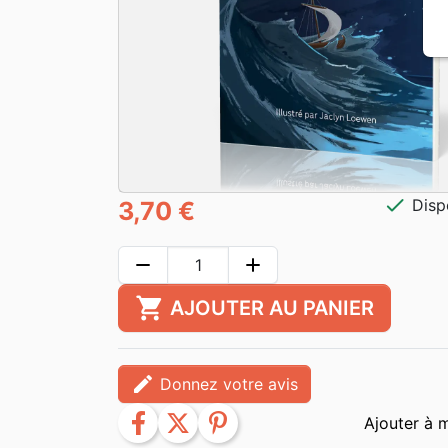
check
Disp
3,70 €
remove
add
shopping_cart
AJOUTER AU PANIER
edit
Donnez votre avis
facebook
twitter
pinterest