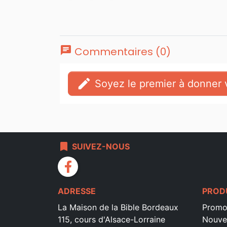
chat
Commentaires (0)
edit
Soyez le premier à donner v
bookmark
SUIVEZ-NOUS
facebook
ADRESSE
PROD
La Maison de la Bible Bordeaux
Promo
115, cours d'Alsace-Lorraine
Nouve