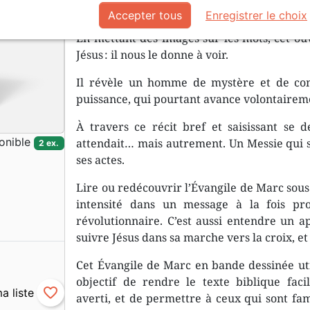
aujourd’hui.
Accepter tous
Enregistrer le choix
En mettant des images sur les mots, cet ouv
Jésus : il nous le donne à voir.
Il révèle un homme de mystère et de co
puissance, qui pourtant avance volontaireme
À travers ce récit bref et saisissant se d
onible
attendait… mais autrement. Un Messie qui s
2 ex.
ses actes.
Lire ou redécouvrir l’Évangile de Marc sous
intensité dans un message à la fois p
révolutionnaire. C’est aussi entendre un ap
suivre Jésus dans sa marche vers la croix, et
Cet Évangile de Marc en bande dessinée uti
objectif de rendre le texte biblique fa
favorite_border
averti, et de permettre à ceux qui sont fam