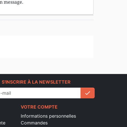
on message.
e
S'INSCRIRE À LA NEWSLETTER
check
S'inscrire
VOTRE COMPTE
Informations personnelles
nte
Commandes