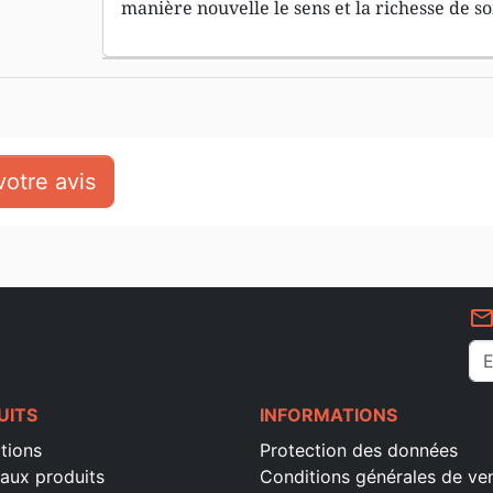
manière nouvelle le sens et la richesse de s
otre avis
mail_outlin
UITS
INFORMATIONS
tions
Protection des données
aux produits
Conditions générales de ve