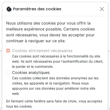
menu
shopping_cart
account_circle
cookie
Paramètres des cookies
Nous utilisons des cookies pour vous offrir la
meilleure expérience possible. Certains cookies
sont nécessaires, vous devez les accepter pour
continuer à naviguer sur ce site.
search
Reche
Cookies strictement nécessaires
Ces cookies sont nécessaires à la fonctionnalité du site
Accueil
Bibles
Bibles grand format
web. Ils sont nécessaires pour l'authentification du client,
Bible Darby révisée grand format, rigide bleu
le panier et la commande.
Cookies analytiques
Bible Darby révisée grand format,
Ces cookies collectent des données anonymes sur les
rigide bleu
visites, les appareils et la navigation. Nous nous
appuyons sur ces données pour améliorer notre site
Version :
Darby révisée
web.
Référence
DAR7873
EAN
9782879078731
En fermant cette fenêtre sans faire de choix, vous acceptez
Bibles et Publications Chrétiennes
Editeur
tous les cookies.