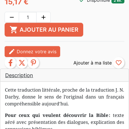
check
Disponible
15,17 €
2 ex.
remove
add
shopping_cart
AJOUTER AU PANIER
edit
Donnez votre avis
facebook
twitter
pinterest
favorite_border
Description
Cette traduction littérale, proche de la traduction J. N.
Darby, donne le sens de l’original dans un français
compréhensible aujourd’hui.
Pour ceux qui veulent découvrir la Bible :
texte
aéré avec présentation des dialogues, explication des