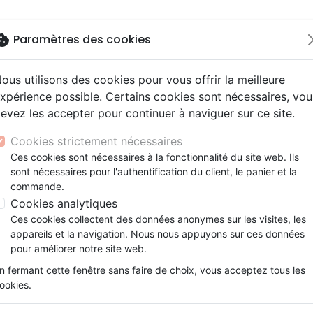
okie
Paramètres des cookies
ous utilisons des cookies pour vous offrir la meilleure
Nouveautés
Bibles
Livres
eBooks
Je
xpérience possible. Certains cookies sont nécessaires, vou
evez les accepter pour continuer à naviguer sur ce site.
eaux Testaments
ine
lité
 ans
lations
ns animés
s
Etude biblique
Bandes dessinées
Découverte de la foi
Adolescents, jeunes
Rap, Hip-hop
Films, fiction
Jeux
lire la Bible - Explore le livre le plus important au monde
ons
cation
e
2 ans
ry, Latino, Folk
gnement, conférences
elisation
Segond 21
Famille, couple
Méditations
Bibles jeunesse
Instrumental
Documentaires, reportage
Accessoires de Bible
Cookies strictement nécessaires
iles
e
esse
ro
iels
Segond
Souffrance, Relation d'aide
Souffrance, Relation d'aide
Louange, Adoration
Papeterie
Ton petit guide pour lire la Bi
Ces cookies sont nécessaires à la fonctionnalité du site web. Ils
k
elisation
ue
esse
sont nécessaires pour l'authentification du client, le panier et la
NEG
Santé
Psychologie
Hardrock, Métal
Explore le livre le plus important 
commande.
cations
ts
le, Couple
l, Soul
Darby
Ethique, société, politique
Apologétique
Pop, Rock
Cookies analytiques
Auteur :
Katy Morgan
| Illustrateur :
Patri
ation
Événements actuels
Ces cookies collectent des données anonymes sur les visites, les
Référence
BLF7163
EAN
9782386571633
Edi
appareils et la navigation. Nous nous appuyons sur ces données
Description
Détails du produit
pour améliorer notre site web.
n fermant cette fenêtre sans faire de choix, vous acceptez tous les
Lire la Bible tout seul peut être intimida
ookies.
captivant donnera aux enfants de 8 à 12 a
Parole de Dieu par eux-mêmes.