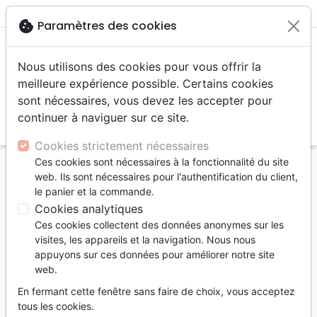
menu
shopping_cart
account_circle
cookie
Paramètres des cookies
Nous utilisons des cookies pour vous offrir la
meilleure expérience possible. Certains cookies
sont nécessaires, vous devez les accepter pour
continuer à naviguer sur ce site.
search
Reche
Cookies strictement nécessaires
Ces cookies sont nécessaires à la fonctionnalité du site
Accueil
Bibles
Bibles standard
web. Ils sont nécessaires pour l'authentification du client,
Bible Nouvelle Français Courant - couverture rigide
le panier et la commande.
illustrée, avec deutérocanoniques, tranche terracotta
Cookies analytiques
Ces cookies collectent des données anonymes sur les
Bible Nouvelle Français Courant
visites, les appareils et la navigation. Nous nous
couverture rigide illustrée, avec
appuyons sur ces données pour améliorer notre site
web.
deutérocanoniques, tranche terracotta
En fermant cette fenêtre sans faire de choix, vous acceptez
Version :
Nouvelle Français Courant
tous les cookies.