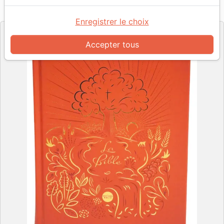
Référence
NFC3050
EAN
9782386230509
Éditions Bibli'o
Editeur
Enregistrer le choix
Accepter tous