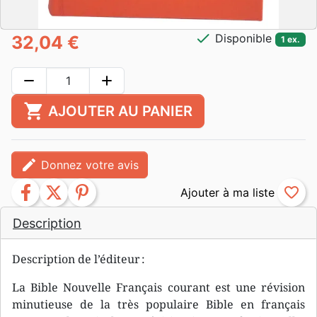
check
Disponible
32,04 €
1 ex.
remove
add
shopping_cart
AJOUTER AU PANIER
edit
Donnez votre avis
facebook
twitter
pinterest
favorite_border
Description
Description de l’éditeur :
La Bible Nouvelle Français courant est une révision
minutieuse de la très populaire Bible en français