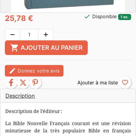
check
Disponible
25,78 €
1 ex.
remove
add
shopping_cart
AJOUTER AU PANIER
edit
Donnez votre avis
facebook
twitter
pinterest
favorite_border
Description
Description de l’éditeur :
La Bible Nouvelle Français courant est une révision
minutieuse de la très populaire Bible en français