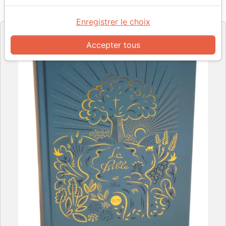
Référence
NFC3051
EAN
9782386230516
Éditions Bibli'o
Editeur
Enregistrer le choix
Accepter tous