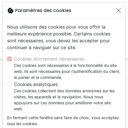
menu
shopping_cart
account_circle
cookie
Paramètres des cookies
Nous utilisons des cookies pour vous offrir la
meilleure expérience possible. Certains cookies
sont nécessaires, vous devez les accepter pour
continuer à naviguer sur ce site.
search
Reche
Cookies strictement nécessaires
Ces cookies sont nécessaires à la fonctionnalité du site
Accueil
Bibles
Bibles standard
web. Ils sont nécessaires pour l'authentification du client,
Bible Nouvelle Français Courant - couverture rigide
le panier et la commande.
illustrée, sans deutérocanoniques, tranche bleue
Cookies analytiques
Ces cookies collectent des données anonymes sur les
Bible Nouvelle Français Courant
visites, les appareils et la navigation. Nous nous
couverture rigide illustrée, sans
appuyons sur ces données pour améliorer notre site
web.
deutérocanoniques, tranche bleue
En fermant cette fenêtre sans faire de choix, vous acceptez
Version :
Nouvelle Français Courant
tous les cookies.