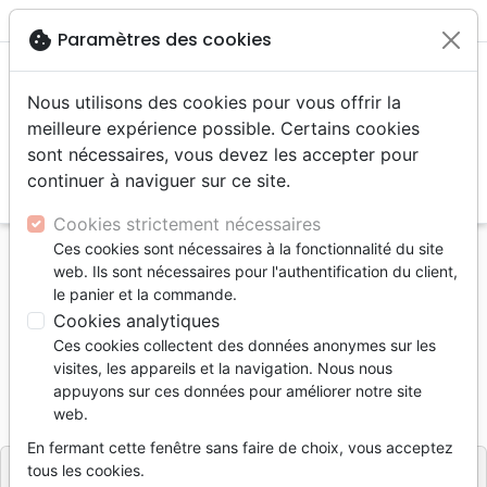
menu
shopping_cart
account_circle
cookie
Paramètres des cookies
Nous utilisons des cookies pour vous offrir la
meilleure expérience possible. Certains cookies
sont nécessaires, vous devez les accepter pour
continuer à naviguer sur ce site.
search
Reche
Cookies strictement nécessaires
Ces cookies sont nécessaires à la fonctionnalité du site
Accueil
Livres
Edification
Croissance spirituelle
web. Ils sont nécessaires pour l'authentification du client,
Cieux sont un monde d'amour (Les)
le panier et la commande.
Cookies analytiques
Les cieux sont un monde d'amour
Ces cookies collectent des données anonymes sur les
Auteur :
Jonathan Edwards
visites, les appareils et la navigation. Nous nous
appuyons sur ces données pour améliorer notre site
Référence
BLF7140
EAN
9782386571404
web.
BLF Éditions
Editeur
En fermant cette fenêtre sans faire de choix, vous acceptez
tous les cookies.