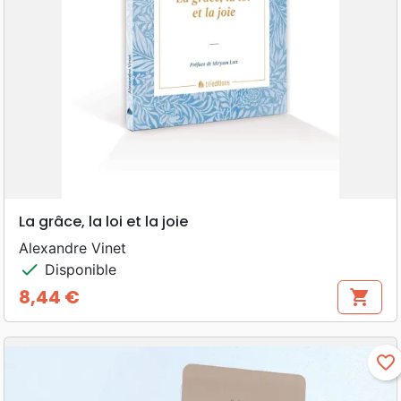
La grâce, la loi et la joie
Alexandre Vinet
check
Disponible
8,44 €
shopping_cart
Prix
favorite_border