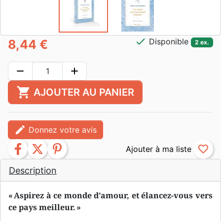
check
Disponible
8,44 €
2 ex.
remove
add
shopping_cart
AJOUTER AU PANIER
edit
Donnez votre avis
facebook
twitter
pinterest
favorite_border
Description
« Aspirez à ce monde d’amour, et élancez-vous vers
ce pays meilleur. »