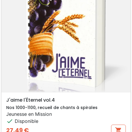
J'aime l'Éternel vol.4
Nos 1000-1100, recueil de chants à spirales
Jeunesse en Mission
check
Disponible
27,49 €
shopping_cart