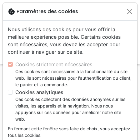
menu
shopping_cart
account_circle
cookie
Paramètres des cookies
Nous utilisons des cookies pour vous offrir la
meilleure expérience possible. Certains cookies
sont nécessaires, vous devez les accepter pour
continuer à naviguer sur ce site.
search
Reche
Cookies strictement nécessaires
Ces cookies sont nécessaires à la fonctionnalité du site
Accueil
Livres
Recueils de chants
Adultes
web. Ils sont nécessaires pour l'authentification du client,
J'aime l'Éternel vol.3 - Nos 722-999, recueil de
le panier et la commande.
chants à spirales
Cookies analytiques
Ces cookies collectent des données anonymes sur les
J'aime l'Éternel vol.3
visites, les appareils et la navigation. Nous nous
Nos 722-999, recueil de chants à spirales
appuyons sur ces données pour améliorer notre site
web.
Artiste :
Jeunesse en Mission
En fermant cette fenêtre sans faire de choix, vous acceptez
Référence
JEM0150
EAN
9782881501500
tous les cookies.
Jeunesse en Mission - JEM