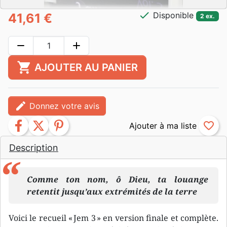
check
Disponible
41,61 €
2 ex.
remove
add
shopping_cart
AJOUTER AU PANIER
edit
Donnez votre avis
facebook
twitter
pinterest
favorite_border
Description
Comme ton nom, ô Dieu, ta louange
retentit jusqu’aux extrémités de la terre
Voici le recueil « Jem 3 » en version finale et complète.